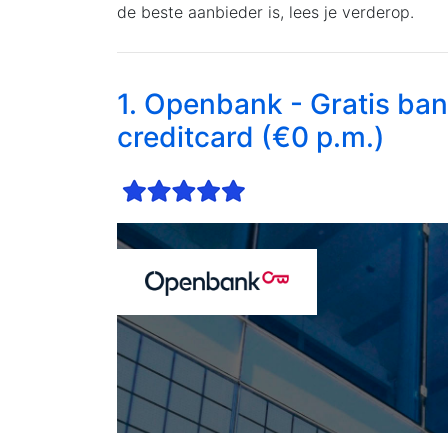
de beste aanbieder is, lees je verderop.
1. Openbank - Gratis ba
creditcard (€0 p.m.)