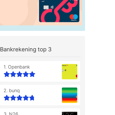
Bankrekening top 3
1. Openbank
2. bunq
3. N26