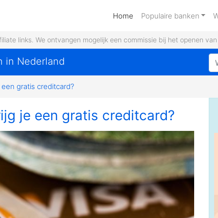
(current)
Home
Populaire banken
W
filiate links. We ontvangen mogelijk een commissie bij het openen va
n in Nederland
 een gratis creditcard?
ijg je een gratis creditcard?