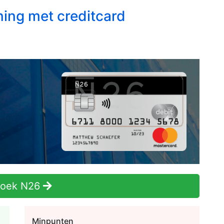
ning met creditcard
zoek N26
Minpunten