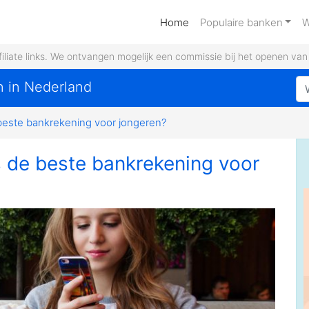
(current)
Home
Populaire banken
W
filiate links. We ontvangen mogelijk een commissie bij het openen va
n in Nederland
beste bankrekening voor jongeren?
s de beste bankrekening voor