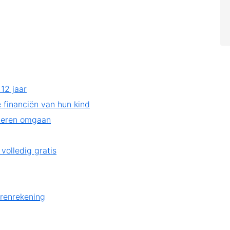
12 jaar
 financiën van hun kind
 leren omgaan
g
olledig gratis
g
erenrekening