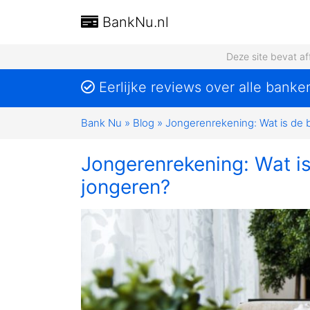
BankNu.nl
Deze site bevat af
Eerlijke reviews over alle banke
Bank Nu
»
Blog
»
Jongerenrekening: Wat is de 
Jongerenrekening: Wat i
jongeren?