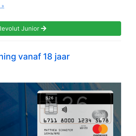
 »
evolut Junior
ning vanaf 18 jaar