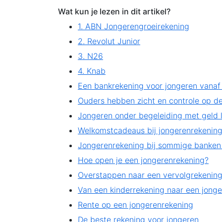
Wat kun je lezen in dit artikel?
1. ABN Jongerengroei­rekening
2. Revolut Junior
3. N26
4. Knab
Een bankrekening voor jongeren vanaf 
Ouders hebben zicht en controle op de
Jongeren onder begeleiding met geld
Welkomstcadeaus bij jongerenrekenin
Jongerenrekening bij sommige banken v
Hoe open je een jongerenrekening?
Overstappen naar een vervolgrekenin
Van een kinderrekening naar een jong
Rente op een jongerenrekening
De beste rekening voor jongeren