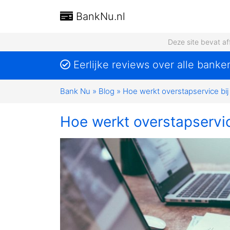
BankNu.nl
Deze site bevat af
Eerlijke reviews over alle banke
Bank Nu
»
Blog
»
Hoe werkt overstapservice bi
Hoe werkt overstapservic