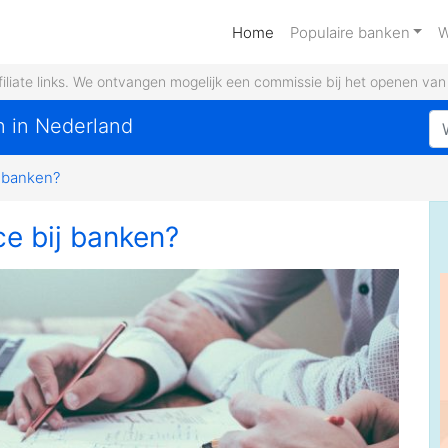
(current)
Home
Populaire banken
W
filiate links. We ontvangen mogelijk een commissie bij het openen va
n in Nederland
j banken?
e bij banken?