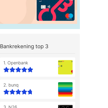
Bankrekening top 3
1. Openbank
2. bunq
3. N26