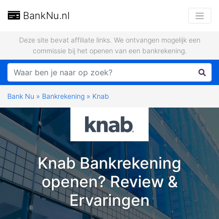
BankNu.nl
Deze site bevat affiliate links. We ontvangen mogelijk een
commissie bij het openen van een bankrekening.
Bank Nu
»
Bankrekening
»
Knab
Knab Bankrekening
openen? Review &
Ervaringen