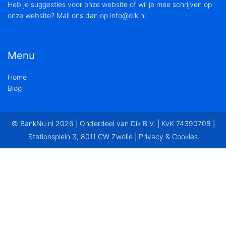
Heb je suggesties voor onze website of wil je mee schrijven op
onze website? Mail ons dan op info@dik.nl.
Menu
Home
Blog
© BankNu.nl 2026 | Onderdeel van
Dik B.V.
| KvK 74390708 |
Stationsplein 3, 8011 CW Zwolle |
Privacy & Cookies