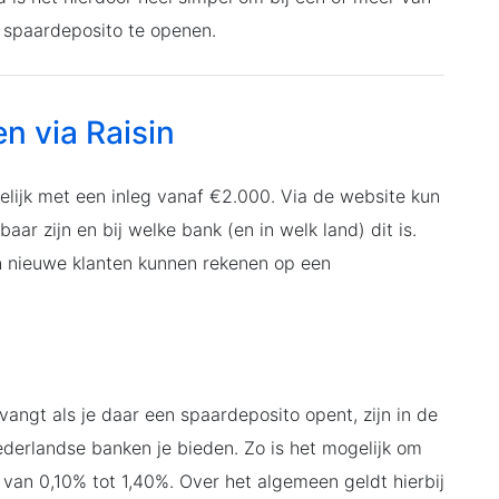
 spaardeposito te openen.
n via Raisin
elijk met een inleg vanaf €2.000. Via de website kun
aar zijn en bij welke bank (en in welk land) dit is.
n nieuwe klanten kunnen rekenen op een
vangt als je daar een spaardeposito opent, zijn in de
derlandse banken je bieden. Zo is het mogelijk om
van 0,10% tot 1,40%. Over het algemeen geldt hierbij