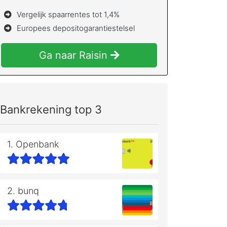
Vergelijk spaarrentes tot 1,4%
Europees depositogarantiestelsel
Ga naar Raisin
Bankrekening top 3
1. Openbank
2. bunq