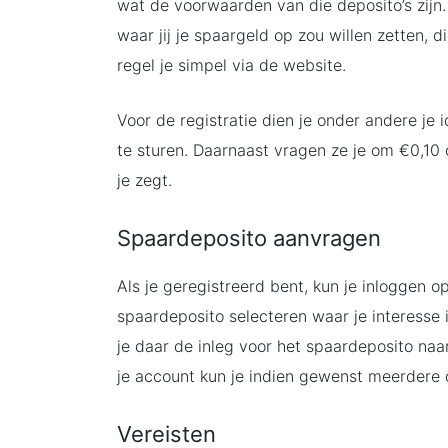
wat de voorwaarden van die deposito’s zijn
waar jij je spaargeld op zou willen zetten, di
regel je simpel via de website.
Voor de registratie dien je onder andere je 
te sturen. Daarnaast vragen ze je om €0,10 
je zegt.
Spaardeposito aanvragen
Als je geregistreerd bent, kun je inloggen o
spaardeposito selecteren waar je interesse 
je daar de inleg voor het spaardeposito naa
je account kun je indien gewenst meerdere 
Vereisten