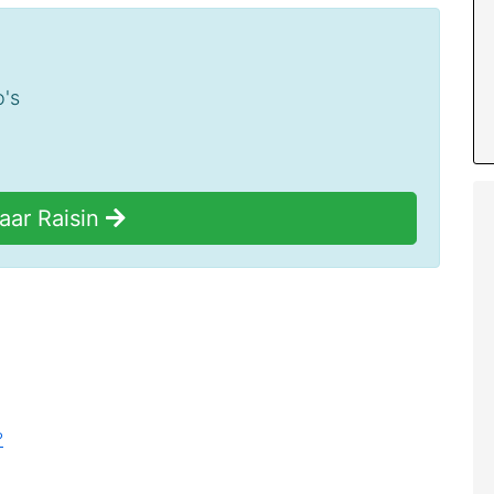
's
aar Raisin
?