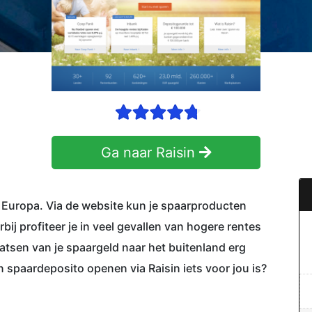
Ga naar Raisin
 Europa. Via de website kun je spaarproducten
rbij profiteer je in veel gevallen van hogere rentes
atsen van je spaargeld naar het buitenland erg
n spaardeposito openen via Raisin iets voor jou is?