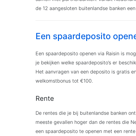
de 12 aangesloten buitenlandse banken een
Een spaardeposito opene
Een spaardeposito openen via Raisin is mog
je bekijken welke spaardeposito’s er beschikb
Het aanvragen van een deposito is gratis e
welkomstbonus tot €100.
Rente
De rentes die je bij buitenlandse banken ont
meeste gevallen hoger dan de rentes die Ne
een spaardeposito te openen met een rente 