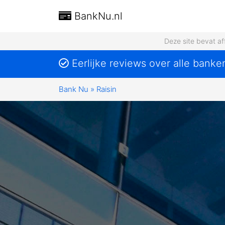
BankNu.nl
Deze site bevat af
Eerlijke reviews over alle banke
Bank Nu
»
Raisin