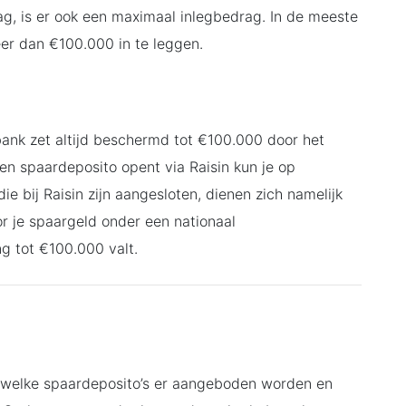
g, is er ook een maximaal inlegbedrag. In de meeste
eer dan €100.000 in te leggen.
bank zet altijd beschermd tot €100.000 door het
een spaardeposito opent via Raisin kun je op
e bij Raisin zijn aangesloten, dienen zich namelijk
r je spaargeld onder een nationaal
g tot €100.000 valt.
en welke spaardeposito’s er aangeboden worden en