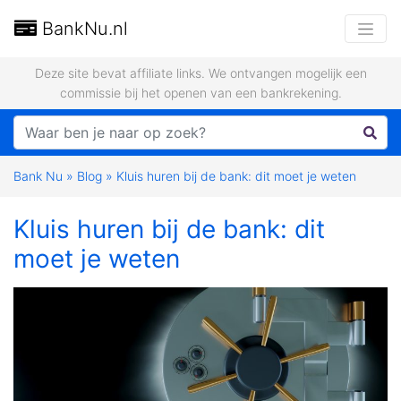
BankNu.nl
Deze site bevat affiliate links. We ontvangen mogelijk een
commissie bij het openen van een bankrekening.
Bank Nu
»
Blog
»
Kluis huren bij de bank: dit moet je weten
Kluis huren bij de bank: dit
moet je weten