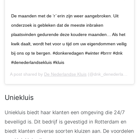
De maanden met de ‘r’ erin zijn weer aangebroken. Uit
onderzoek is gebleken dat de meeste inbraken
plaatsvinden gedurende deze koudere maanden… Als het
kwik daalt, wordt het voor u tijd om uw eigendommen veilig
bij ons op te bergen. #donkeredagen #winter #brrrr #dnk
#denederlandsekluis #kluis
A post shared by
De Nederlandse Kluis
(@dnk_denederlandsekluis) on
Uniekluis
Uniekluis biedt haar klanten een omgeving die 24/7
beveiligd is. Dit bedrijf is gevestigd in Rotterdam en
biedt klanten diverse soorten kluizen aan. De voordelen